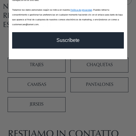
navegación en el sitio web.
NUESTRAS
Tratamos tus datos personales según se indica en nuestra
Política de privacidad
. Puedes retirar tu
RECOMENDACIONES DE
consentimiento o gestionar tus preferencias en cualquier momento haciendo clic en el enlace para darte de baja
que aparece al final de cualquiera de nuestros correos electrónicos de marketing, o enviándonos un correo a
ESTILO PARA TI
customercare@lanieri.com.
Suscríbete
TRAJES
CHAQUETAS
CAMISAS
PANTALONES
JERSEIS
RESTIAMO IN CONTATTO