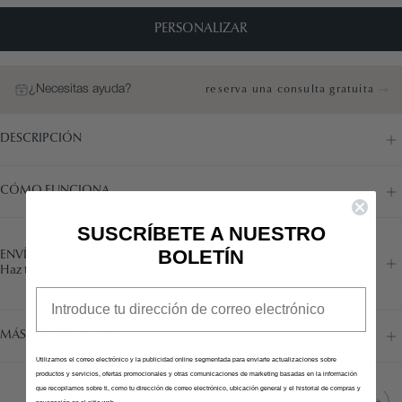
PERSONALIZAR
¿Necesitas ayuda?
reserva una consulta gratuita
DESCRIPCIÓN
CÓMO FUNCIONA
SUSCRÍBETE A NUESTRO
BOLETÍN
ENVÍO
Haz tu pedido hoy para recibirlo en 7/8 semanas
Email
MÁS INFORMACIÓN
Utilizamos el correo electrónico y la publicidad online segmentada para enviarte actualizaciones sobre
productos y servicios, ofertas promocionales y otras comunicaciones de marketing basadas en la información
que recopilamos sobre ti, como tu dirección de correo electrónico, ubicación general y el historial de compras y